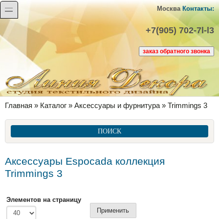
Перейти к основному содержанию
Skip to search
toggle
Москва
Контакты:
+7(905) 702-7l-l3
Вы здесь
Главная
»
Каталог
»
Аксессуары и фурнитура
»
Trimmings 3
ПОИСК
Аксессуары Espocada коллекция
Trimmings 3
Элементов на страницу